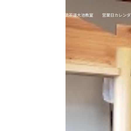
TOP
喫茶去草の庵
遠州流茶道大池教室
営業日カレンダ