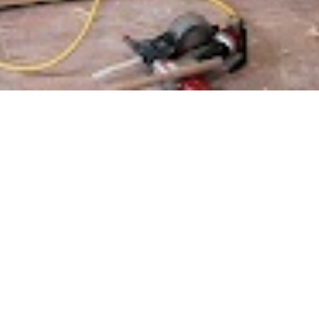
次の記事
2022/12/23
喫茶去草の庵
遠州流茶道大池教室
営業日カレンダー
アクセス